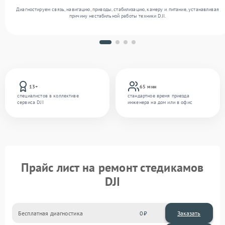
Диагностируем связь, навигацию, приводы, стабилизацию, камеру и питание, устанавливая
причину нестабильной работы техники DJI.
13+
65 мин
специалистов в коллективе
стандартное время приезда
сервиса DJI
инженера на дом или в офис
Прайс лист на ремонт стедикамов
DJI
Бесплатная диагностика
0
Заказать