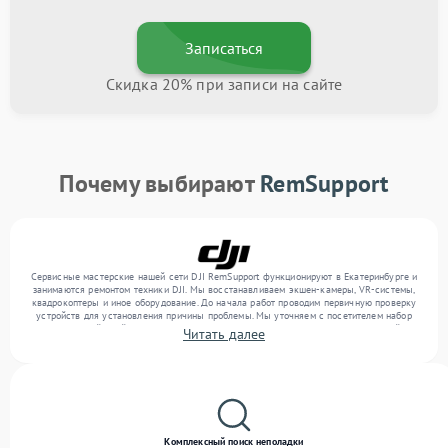
Записаться
Скидка 20% при записи на сайте
Почему выбирают
RemSupport
Сервисные мастерские нашей сети DJI RemSupport функционируют в Екатеринбурге и
занимаются ремонтом техники DJI. Мы восстанавливаем экшен-камеры, VR-системы,
квадрокоптеры и иное оборудование. До начала работ проводим первичную проверку
устройств для установления причины проблемы. Мы уточняем с посетителем набор
нужных действий и их цену, лишь потом выполняем восстановление с заменой
Читать далее
запчастей по необходимости. В конце подтверждаем качество услуг финальной
проверкой всех функций прибора.
Комплексный поиск неполадки