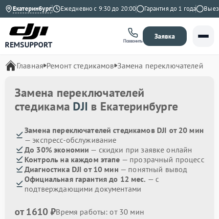
4.9 на Яндекс
Екатеринбург
Ежедневно с 9:30 до 20:00
Гарантия до 1 года
Выезд м
Заявка
Позвонить
REMSUPPORT
Главная
Ремонт стедикамов
Замена переключателей
Замена переключателей
стедикама
DJI
в Екатеринбурге
Замена переключателей стедикамов DJI от 20 мин
— экспресс-обслуживание
До 30% экономии
— скидки при заявке онлайн
Контроль на каждом этапе
— прозрачный процесс
Диагностика DJI от 10 мин
— понятный вывод
Официальная гарантия до 12 мес.
— с
подтверждающими документами
от 1610 ₽
Время работы: от 30 мин