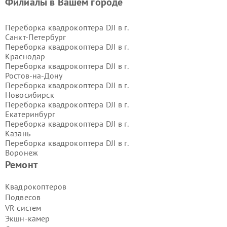
Филиалы в Вашем городе
Переборка квадрокоптера DJI в г.
Санкт-Петербург
Переборка квадрокоптера DJI в г.
Краснодар
Переборка квадрокоптера DJI в г.
Ростов-на-Дону
Переборка квадрокоптера DJI в г.
Новосибирск
Переборка квадрокоптера DJI в г.
Екатеринбург
Переборка квадрокоптера DJI в г.
Казань
Переборка квадрокоптера DJI в г.
Воронеж
Переборка квадрокоптера DJI в г.
Ремонт
Волгоград
Переборка квадрокоптера DJI в г.
Квадрокоптеров
Самара
Подвесов
Переборка квадрокоптера DJI в г.
VR систем
Пермь
Экшн-камер
Переборка квадрокоптера DJI в г.