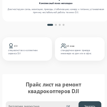
Комплексный поиск неполадки
Диагностируем связь, навигацию, приводы, стабилизацию, камеру и питание, устанавливая
причину нестабильной работы техники DJI.
13+
65 мин
специалистов в коллективе
стандартное время приезда
сервиса DJI
инженера на дом или в офис
Прайс лист на ремонт
квадрокоптеров DJI
Бесплатная диагностика
0
Заказать