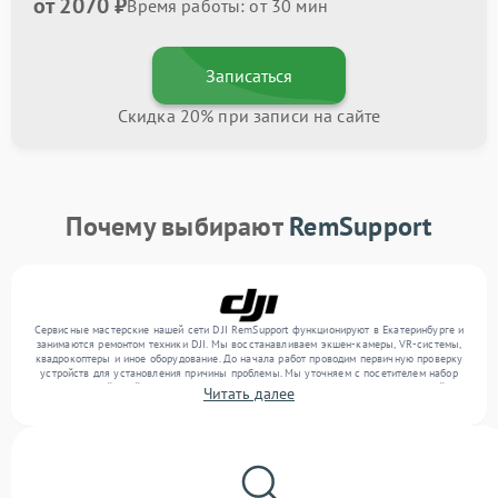
от 2070 ₽
Время работы: от 30 мин
Записаться
Скидка 20% при записи на сайте
Почему выбирают
RemSupport
Сервисные мастерские нашей сети DJI RemSupport функционируют в Екатеринбурге и
занимаются ремонтом техники DJI. Мы восстанавливаем экшен-камеры, VR-системы,
квадрокоптеры и иное оборудование. До начала работ проводим первичную проверку
устройств для установления причины проблемы. Мы уточняем с посетителем набор
нужных действий и их цену, лишь потом выполняем восстановление с заменой
Читать далее
запчастей по необходимости. В конце подтверждаем качество услуг финальной
проверкой всех функций прибора.