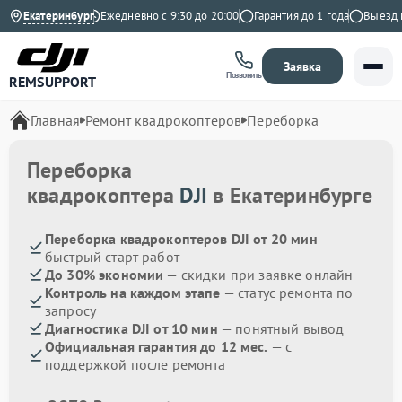
4.9 на Яндекс
Екатеринбург
Ежедневно с 9:30 до 20:00
Гарантия до 1 года
Выезд мас
Заявка
Позвонить
REMSUPPORT
Главная
Ремонт квадрокоптеров
Переборка
Переборка
квадрокоптера
DJI
в Екатеринбурге
Переборка квадрокоптеров DJI от 20 мин
—
быстрый старт работ
До 30% экономии
— скидки при заявке онлайн
Контроль на каждом этапе
— статус ремонта по
запросу
Диагностика DJI от 10 мин
— понятный вывод
Официальная гарантия до 12 мес.
— с
поддержкой после ремонта